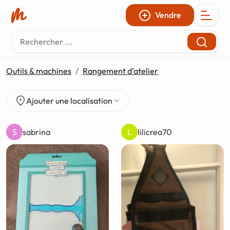
Panneau de gestion des cookies
Vendre
Outils & machines
Rangement d’atelier
Ajouter une localisation
sabrina
lilicrea70
S
L