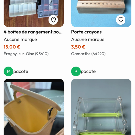
4 boîtes de rangement pour DIY+ 11 sachets zippés
Porte crayons
Aucune marque
Aucune marque
15,00 €
3,50 €
Éragny-sur-Oise (95610)
Gamarthe (64220)
pacote
pacote
P
P